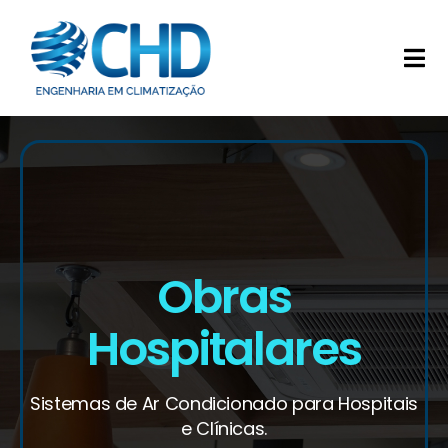
Ir
para
Tog
o
Nav
conteúdo
Home
Sobre a CHD
Serviços
Obras
Clientes
Hospitalares
Portfolio
Sistemas de Ar Condicionado para Hospitais
e Clínicas.